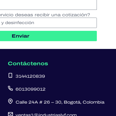
vicio deseas recibir una cotización?
Enviar
Contáctenos
3144120839
6013099012
Calle 24A # 26 – 30, Bogotá, Colombia
ventas1@industriaslyf.com